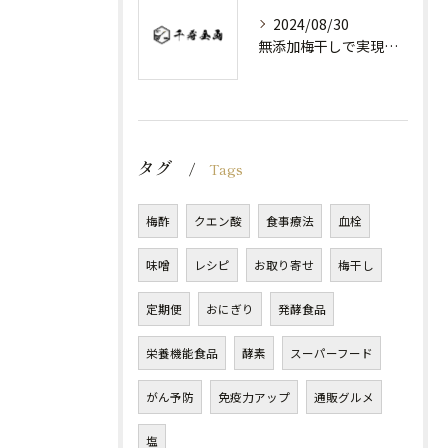
2024/08/30
無添加梅干しで実現する健康維持
タグ
Tags
梅酢
クエン酸
食事療法
血栓
味噌
レシピ
お取り寄せ
梅干し
定期便
おにぎり
発酵食品
栄養機能食品
酵素
スーパーフード
がん予防
免疫力アップ
通販グルメ
塩