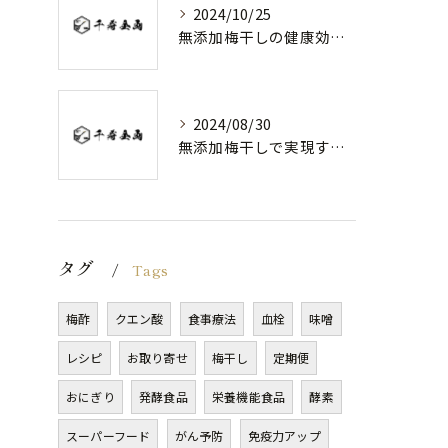
2024/10/25
無添加梅干しの健康効果と選び方
2024/08/30
無添加梅干しで実現する健康維持
タグ
Tags
梅酢
クエン酸
食事療法
血栓
味噌
レシピ
お取り寄せ
梅干し
定期便
おにぎり
発酵食品
栄養機能食品
酵素
スーパーフード
がん予防
免疫力アップ