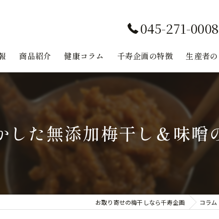
045-271-0008
報
商品紹介
健康コラム
千寿企画の特徴
生産者の
味噌
無添加
かした無添加梅干し＆味噌
鉄分
健康
レシピ
お取り寄せの梅干しなら千寿企画
コラム