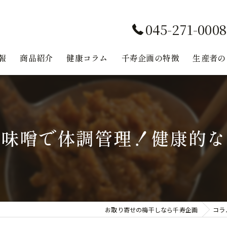
045-271-0008
報
商品紹介
健康コラム
千寿企画の特徴
生産者の
味噌
無添加
と味噌で体調管理！健康的な
鉄分
健康
レシピ
お取り寄せの梅干しなら千寿企画
コラ