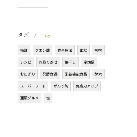
タグ
Tags
梅酢
クエン酸
食事療法
血栓
味噌
レシピ
お取り寄せ
梅干し
定期便
おにぎり
発酵食品
栄養機能食品
酵素
スーパーフード
がん予防
免疫力アップ
通販グルメ
塩