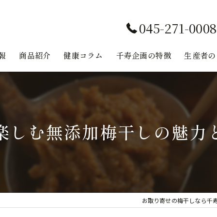
045-271-0008
報
商品紹介
健康コラム
千寿企画の特徴
生産者の
味噌
無添加
楽しむ無添加梅干しの魅力
鉄分
健康
レシピ
お取り寄せの梅干しなら千