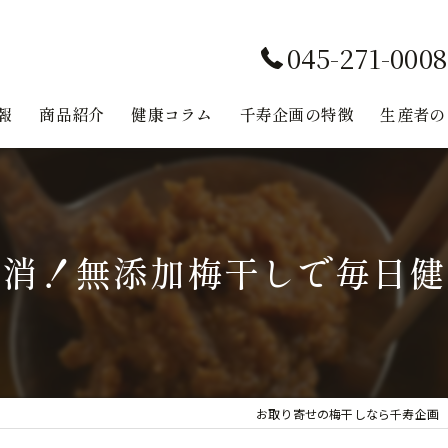
045-271-0008
報
商品紹介
健康コラム
千寿企画の特徴
生産者の
味噌
無添加
解消！無添加梅干しで毎日健
鉄分
健康
レシピ
お取り寄せの梅干しなら千寿企画