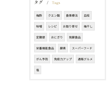
タグ
Tags
梅酢
クエン酸
食事療法
血栓
味噌
レシピ
お取り寄せ
梅干し
定期便
おにぎり
発酵食品
栄養機能食品
酵素
スーパーフード
がん予防
免疫力アップ
通販グルメ
塩