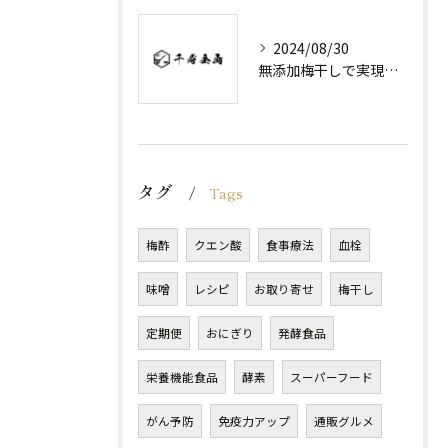
2024/08/30
無添加梅干しで実現する健康維持
タグ
Tags
梅酢
クエン酸
食事療法
血栓
味噌
レシピ
お取り寄せ
梅干し
定期便
おにぎり
発酵食品
栄養機能食品
酵素
スーパーフード
がん予防
免疫力アップ
通販グルメ