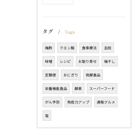
タグ
Tags
梅酢
クエン酸
食事療法
血栓
味噌
レシピ
お取り寄せ
梅干し
定期便
おにぎり
発酵食品
栄養機能食品
酵素
スーパーフード
がん予防
免疫力アップ
通販グルメ
塩