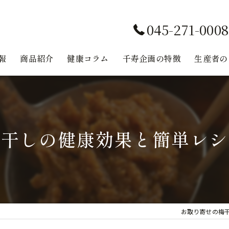
045-271-0008
報
商品紹介
健康コラム
千寿企画の特徴
生産者の
味噌
無添加
梅干しの健康効果と簡単レシ
鉄分
健康
レシピ
お取り寄せの梅