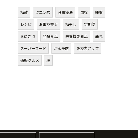
梅酢
クエン酸
食事療法
血栓
味噌
レシピ
お取り寄せ
梅干し
定期便
おにぎり
発酵食品
栄養機能食品
酵素
スーパーフード
がん予防
免疫力アップ
通販グルメ
塩