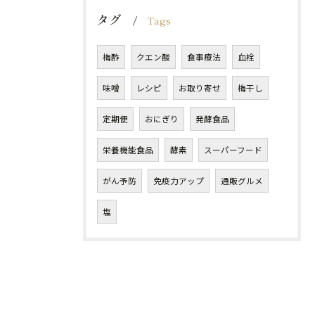
タグ
Tags
梅酢
クエン酸
食事療法
血栓
味噌
レシピ
お取り寄せ
梅干し
定期便
おにぎり
発酵食品
栄養機能食品
酵素
スーパーフード
がん予防
免疫力アップ
通販グルメ
塩